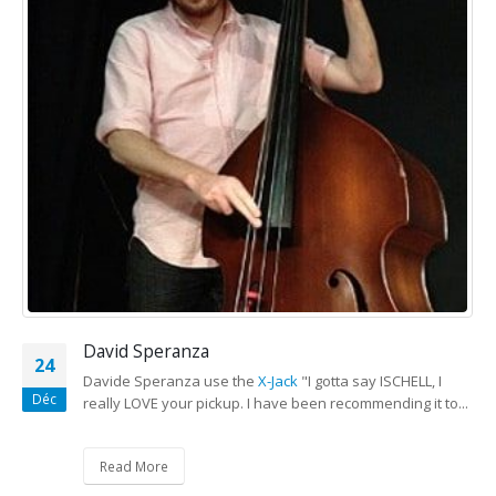
David Speranza
24
Davide Speranza use the
X-Jack
"I gotta say ISCHELL, I
Déc
really LOVE your pickup. I have been recommending it to...
Read More