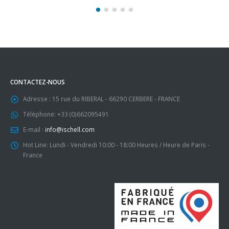
CONTACTEZ-NOUS
Adresse :
15 rue du RIBERAL - 66290 CERBERE - FRANCE
Téléphone:
+33 (0)662095491
E-mail :
info@ischell.com
Hot Line:
Lundi - Vendredi 10:00 - 18:00 Heures / Heure de Paris -
France