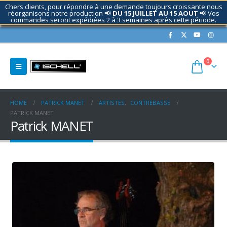
Chers clients, pour répondre à une demande toujours croissante nous
réorganisons notre production 📢
DU 15 JUILLET AU 15 AOUT
📢 Vos
commandes seront expédiées 2 à 3 semaines après cette période.
Contactez nous si nécessaire.
0
HOME
PATRICK MANET
ARTISTES
,
CONTREBASSE
PATRICK MANET
Patrick MANET