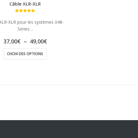
Câble XLR-XLR
5.00
out of 5
XLR-XLR pour les systèmes X48-
Series…
Plage
37,00
€
–
49,00
€
de
Ce
prix :
CHOIX DES OPTIONS
37,00€
produit
à
a
49,00€
plusieurs
variations.
Les
options
peuvent
être
choisies
sur
la
page