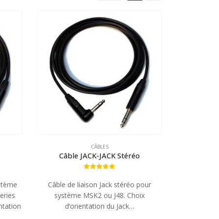
CÂBLES
Câble JACK-JACK Stéréo
5.00
out of 5
stème
Câble de liaison Jack stéréo pour
eries
système MSK2 ou J48. Choix
ntation
d’orientation du Jack…