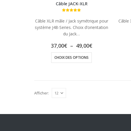
Câble JACK-XLR
5.00
out of 5
Câble XLR mâle / Jack symétrique pour
Câble 
système J48-Series. Choix d’orientation
du Jack…
Plage
37,00
€
–
49,00
€
de
Ce
prix :
CHOIX DES OPTIONS
37,00€
produit
à
a
49,00€
plusieurs
variations.
Les
Afficher:
options
peuvent
être
choisies
sur
la