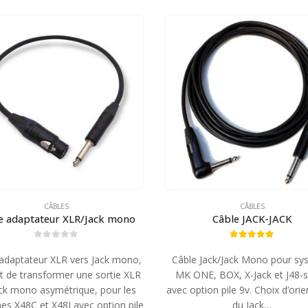
CÂBLES
CÂBLES
e adaptateur XLR/Jack mono
Câble JACK-JACK
0
out of 5
5.00
out of 5
adaptateur XLR vers Jack mono,
Câble Jack/Jack Mono pour sy
 de transformer une sortie XLR
MK ONE, BOX, X-Jack et J48-s
ck mono asymétrique, pour les
avec option pile 9v. Choix d’orie
es X48C et X48J avec option pile
du Jack…