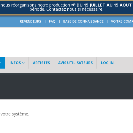
 nous réorganisons notre production 📢
DU 15 JUILLET AU 15 AOUT
période. Contactez nous si nécessaire.
REVENDEURS
FAQ
BASE DE CONNAISSANCE
VOTRE COM
INFOS
ARTISTES
AVIS UTILISATEURS
LOG IN
à votre système.