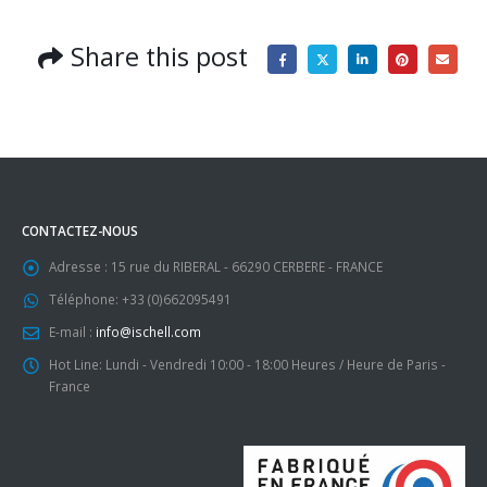
Share this post
CONTACTEZ-NOUS
Adresse :
15 rue du RIBERAL - 66290 CERBERE - FRANCE
Téléphone:
+33 (0)662095491
E-mail :
info@ischell.com
Hot Line:
Lundi - Vendredi 10:00 - 18:00 Heures / Heure de Paris -
France