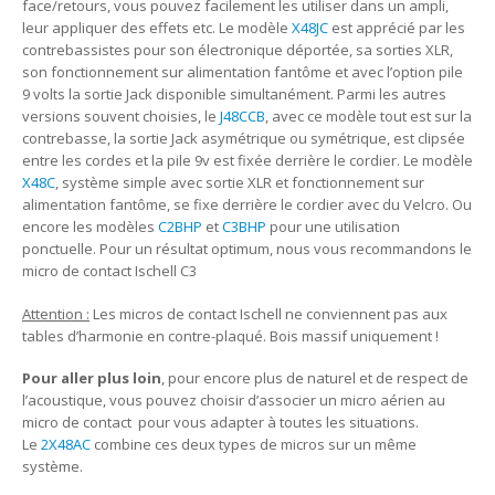
face/retours, vous pouvez facilement les utiliser dans un ampli,
leur appliquer des effets etc. Le modèle
X48JC
est apprécié par les
contrebassistes pour son électronique déportée, sa sorties XLR,
son fonctionnement sur alimentation fantôme et avec l’option pile
9 volts la sortie Jack disponible simultanément. Parmi les autres
versions souvent choisies, le
J48CCB
, avec ce modèle tout est sur la
contrebasse, la sortie Jack asymétrique ou symétrique, est clipsée
entre les cordes et la pile 9v est fixée derrière le cordier. Le modèle
X48C
, système simple avec sortie XLR et fonctionnement sur
alimentation fantôme, se fixe derrière le cordier avec du Velcro. Ou
encore les modèles
C2BHP
et
C3BHP
pour une utilisation
ponctuelle. Pour un résultat optimum, nous vous recommandons le
micro de contact Ischell C3
Attention :
Les micros de contact Ischell ne conviennent pas aux
tables d’harmonie en contre-plaqué. Bois massif uniquement !
Pour aller plus loin
, pour encore plus de naturel et de respect de
l’acoustique, vous pouvez choisir d’associer un micro aérien au
micro de contact pour vous adapter à toutes les situations.
Le
2X48AC
combine ces deux types de micros sur un même
système.