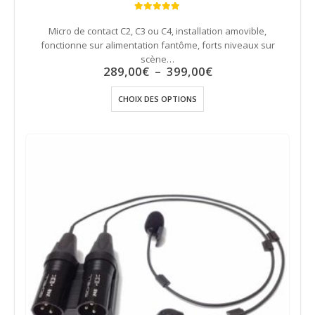
4.89
out of 5
Micro de contact C2, C3 ou C4, installation amovible,
fonctionne sur alimentation fantôme, forts niveaux sur
scène…
Plage
289,00
€
–
399,00
€
de
prix :
Ce
CHOIX DES OPTIONS
289,00€
produit
à
a
399,00€
plusieurs
variations.
Les
options
peuvent
être
choisies
sur
la
page
du
produit