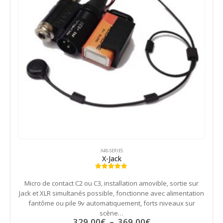
être
choisies
sur
la
page
du
produit
X48-SERIES
X-Jack
4.94
out of 5
Micro de contact C2 ou C3, installation amovible, sortie sur
Jack et XLR simultanés possible, fonctionne avec alimentation
fantôme ou pile 9v automatiquement, forts niveaux sur
scène…
Plage
329,00
€
–
369,00
€