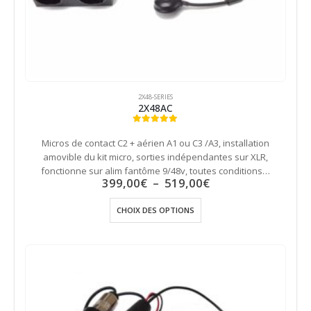
2X48-SERIES
2X48AC
5.00
out of 5
Micros de contact C2 + aérien A1 ou C3 /A3, installation
amovible du kit micro, sorties indépendantes sur XLR,
fonctionne sur alim fantôme 9/48v, toutes conditions…
Plage
399,00
€
–
519,00
€
de
prix :
Ce
CHOIX DES OPTIONS
399,00€
produit
à
a
519,00€
plusieurs
variations.
Les
options
peuvent