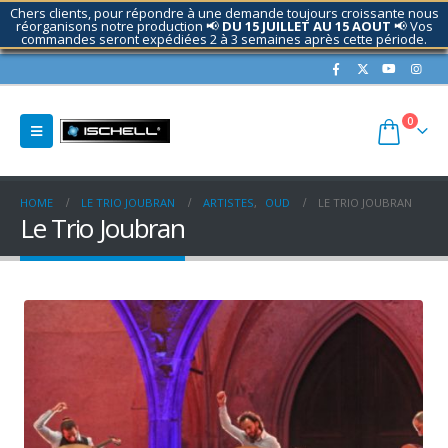
Chers clients, pour répondre à une demande toujours croissante nous
réorganisons notre production 📢
DU 15 JUILLET AU 15 AOUT
📢 Vos
commandes seront expédiées 2 à 3 semaines après cette période.
Contactez nous si nécessaire.
0
HOME
LE TRIO JOUBRAN
ARTISTES
,
OUD
LE TRIO JOUBRAN
Le Trio Joubran