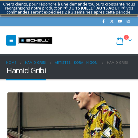
Chers clients, pour répondre à une demande toujours croissante nous
réorganisons notre production 📢
DU 15 JUILLET AU 15 AOUT
📢 Vos
commandes seront expédiées 2 à 3 semaines après cette période.
Contactez nous si nécessaire.
0
HOME
HAMID GRIBI
ARTISTES
,
KORA - N'GONI
HAMID GRIBI
Hamid Gribi