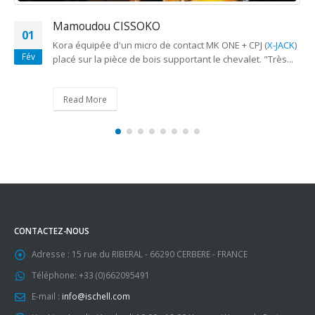
Mamoudou CISSOKO
01
Kora équipée d'un micro de contact MK ONE + CPJ (
X-JACK
)
Fév
placé sur la pièce de bois supportant le chevalet. "Très...
Read More
CONTACTEZ-NOUS
Adresse :
15 rue du RIBERAL - 66290 CERBERE - FRANCE
Téléphone:
+33 (0)662095491
E-mail :
info@ischell.com