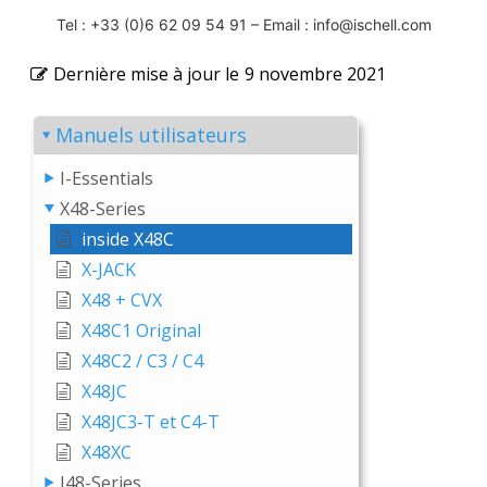
Tel : +33 (0)6 62 09 54 91 – Email :
info@ischell.com
Dernière mise à jour le
9 novembre 2021
Manuels utilisateurs
I-Essentials
X48-Series
inside X48C
X-JACK
X48 + CVX
X48C1 Original
X48C2 / C3 / C4
X48JC
X48JC3-T et C4-T
X48XC
J48-Series