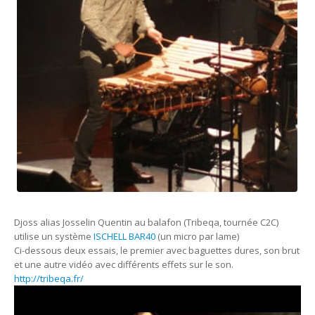
Djoss alias Josselin Quentin au balafon (Tribeqa, tournée C2C)
utilise un système
ISCHELL BAR40
(un micro par lame)
Ci-dessous deux essais, le premier avec baguettes dures, son brut
et une autre vidéo avec différents effets sur le son.
http://tribeqa.fr/