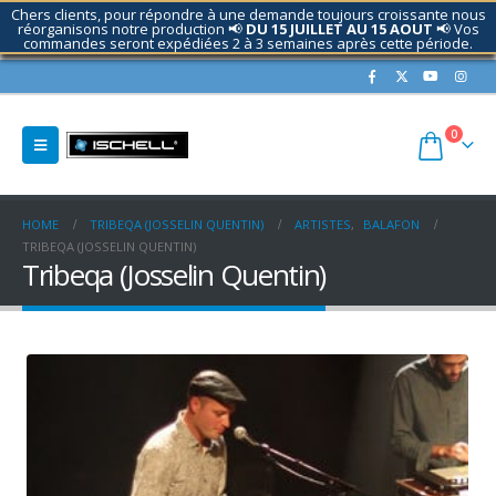
Chers clients, pour répondre à une demande toujours croissante nous
réorganisons notre production 📢
DU 15 JUILLET AU 15 AOUT
📢 Vos
commandes seront expédiées 2 à 3 semaines après cette période.
Contactez nous si nécessaire.
0
HOME
TRIBEQA (JOSSELIN QUENTIN)
ARTISTES
,
BALAFON
TRIBEQA (JOSSELIN QUENTIN)
Tribeqa (Josselin Quentin)