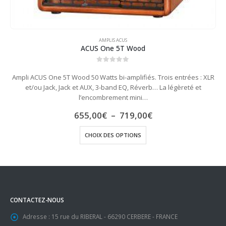
AMPLIS ACUS
ACUS One 5T Wood
0
out of 5
Ampli ACUS One 5T Wood 50 Watts bi-amplifiés. Trois entrées : XLR
et/ou Jack, Jack et AUX, 3-band EQ, Réverb… La légèreté et
l’encombrement mini…
Plage
655,00
€
–
719,00
€
de
Ce produit a plusieurs variations. Les options peuvent être choisies sur la page du produit
prix :
CHOIX DES OPTIONS
655,00€
à
719,00€
CONTACTEZ-NOUS
Adresse :
15 rue du RIBERAL - 66290 CERBERE - FRANCE