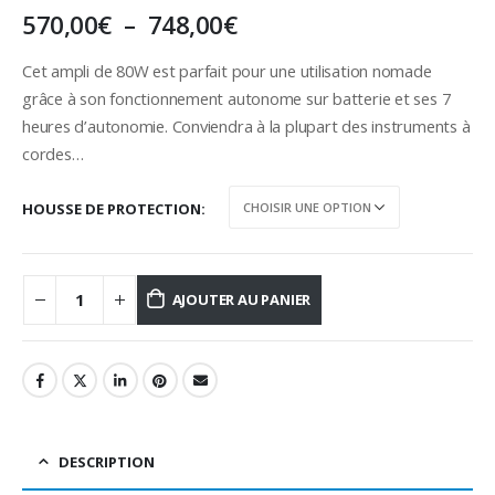
Plage
570,00
€
–
748,00
€
de
prix :
Cet ampli de 80W est parfait pour une utilisation nomade
570,00€
grâce à son fonctionnement autonome sur batterie et ses 7
à
heures d’autonomie. Conviendra à la plupart des instruments à
748,00€
cordes…
HOUSSE DE PROTECTION
AJOUTER AU PANIER
DESCRIPTION