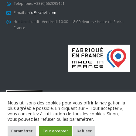
Téléphone:
+33 (0)662095491
E-mail :
info@ischell.com
Hot Line:
Lundi - Vendredi 10:00 - 18:00 Heures / Heure de Paris -
France
Nous utilisons des cookies pour vous offrir la navigation la
© ISCHELL Copyright 2007 - 2025. All Rights Reserved.
plus agréable possible. En cliquant sur « Tout accepter »,
vous consentez à l'utilisation de tous les cookies. Sinon,
vous pouvez les refuser ou les paramétrer.
SUIVEZ-NOUS
Paramétrer
Tout accepter
Refuser