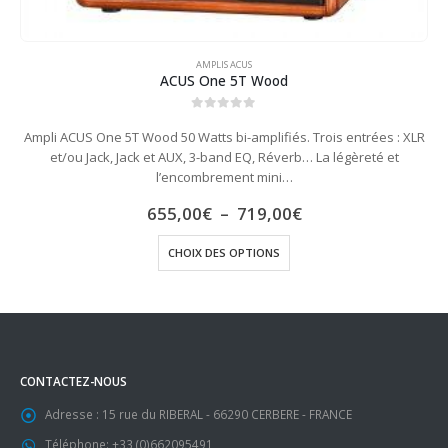
AMPLIS ACUS
ACUS One 5T Wood
0
out of 5
Ampli ACUS One 5T Wood 50 Watts bi-amplifiés. Trois entrées : XLR
et/ou Jack, Jack et AUX, 3-band EQ, Réverb… La légèreté et
l’encombrement mini…
Plage
655,00
€
–
719,00
€
de
Ce produit a plusieurs variations. Les options peuvent être choisies sur la page du produit
prix :
CHOIX DES OPTIONS
655,00€
à
719,00€
CONTACTEZ-NOUS
Adresse :
15 rue du RIBERAL - 66290 CERBERE - FRANCE
Téléphone:
+33 (0)662095491