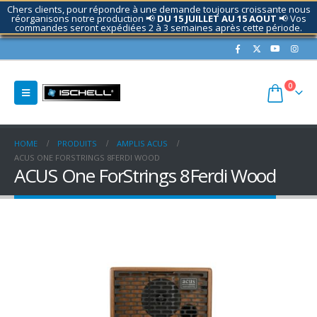
Chers clients, pour répondre à une demande toujours croissante nous
réorganisons notre production 📢
DU 15 JUILLET AU 15 AOUT
📢 Vos
commandes seront expédiées 2 à 3 semaines après cette période.
Contactez nous si nécessaire.
0
HOME
PRODUITS
AMPLIS ACUS
ACUS ONE FORSTRINGS 8FERDI WOOD
ACUS One ForStrings 8Ferdi Wood