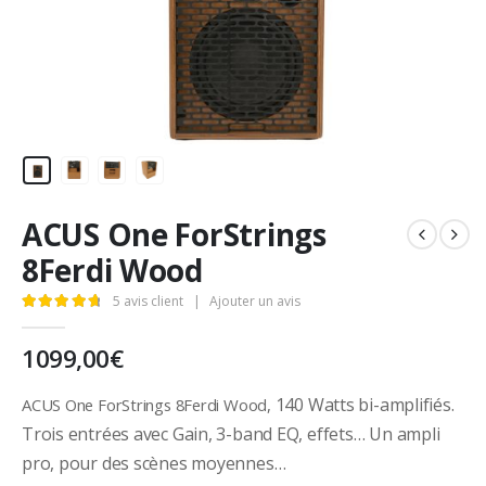
ACUS One ForStrings
8Ferdi Wood
5
avis client
|
Ajouter un avis
4.80
out of 5
1099,00
€
140 Watts bi-amplifiés.
ACUS One ForStrings 8Ferdi Wood,
Trois entrées avec Gain, 3-band EQ, effets… Un ampli
pro, pour des scènes moyennes…