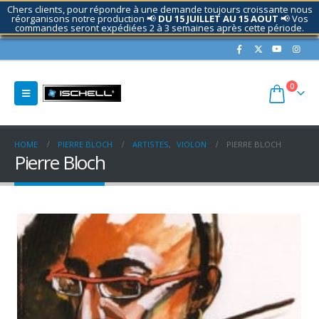
Chers clients, pour répondre à une demande toujours croissante nous
réorganisons notre production 📢
DU 15 JUILLET AU 15 AOUT
📢 Vos
commandes seront expédiées 2 à 3 semaines après cette période.
Contactez nous si nécessaire.
0
HOME
PIERRE BLOCH
ARTISTES
,
VIOLON
PIERRE BLOCH
Pierre Bloch