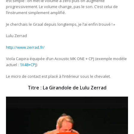
est simple : on met le volume à zéro puis on augmente
progressivement. Le volume change, pas le son. C’est celui de
l’instrument simplement amplifié.
Je cherchais le Graal depuis longtemps, je l’ai enfin trouvé ! »
Lulu Zerrad
http://www.zerrad.fr/
Viola Caipira équipée d’un Acoustic MK ONE + CPJ (exemple modèle
actuel :
1X48+CPJ
)
Le micro de contact est placé à l’intérieur sous le chevalet.
Titre : La Girandole de Lulu Zerrad