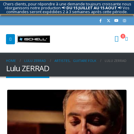
Chers clients, pour répondre à une demande toujours croissante nous
réorganisons notre production 📢
DU 15 JUILLET AU 15 AOUT
📢 Vos
commandes seront expédiées 2 à 3 semaines après cette période.
Contactez nous si nécessaire.
0
HOME
LULU ZERRAD
ARTISTES
,
GUITARE FOLK
LULU ZERRAD
Lulu ZERRAD