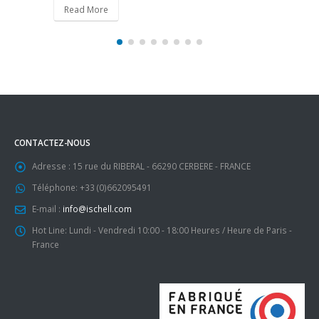
Read More
CONTACTEZ-NOUS
Adresse :
15 rue du RIBERAL - 66290 CERBERE - FRANCE
Téléphone:
+33 (0)662095491
E-mail :
info@ischell.com
Hot Line:
Lundi - Vendredi 10:00 - 18:00 Heures / Heure de Paris -
France