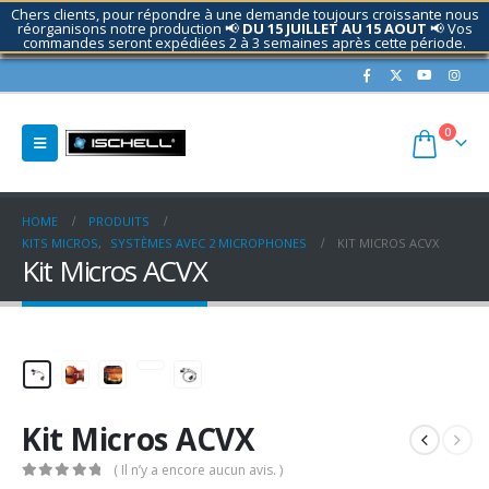
Chers clients, pour répondre à une demande toujours croissante nous
réorganisons notre production 📢
DU 15 JUILLET AU 15 AOUT
📢 Vos
commandes seront expédiées 2 à 3 semaines après cette période.
Contactez nous si nécessaire.
0
HOME
PRODUITS
KITS MICROS
,
SYSTÈMES AVEC 2 MICROPHONES
KIT MICROS ACVX
Kit Micros ACVX
Kit Micros ACVX
( Il n’y a encore aucun avis. )