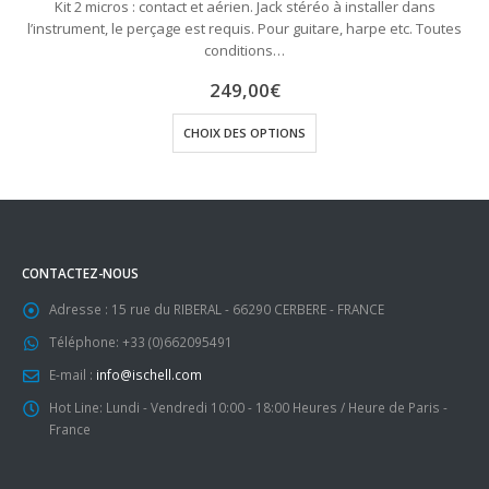
Kit 2 micros : contact et aérien. Jack stéréo à installer dans
l’instrument, le perçage est requis. Pour guitare, harpe etc. Toutes
conditions…
249,00
€
Ce produit a plusieurs variations. Les options peuvent être choisies sur la page du produit
CHOIX DES OPTIONS
CONTACTEZ-NOUS
Adresse :
15 rue du RIBERAL - 66290 CERBERE - FRANCE
Téléphone:
+33 (0)662095491
E-mail :
info@ischell.com
Hot Line:
Lundi - Vendredi 10:00 - 18:00 Heures / Heure de Paris -
France