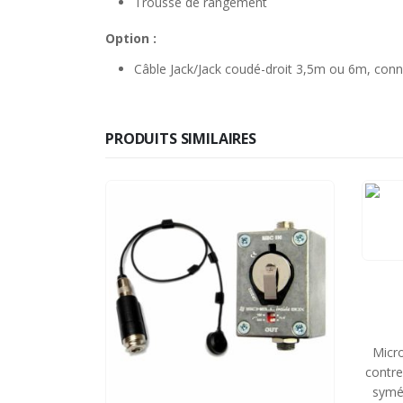
Trousse de rangement
Option :
Câble Jack/Jack coudé-droit 3,5m ou 6m, connec
PRODUITS SIMILAIRES
Micro
contre
symét