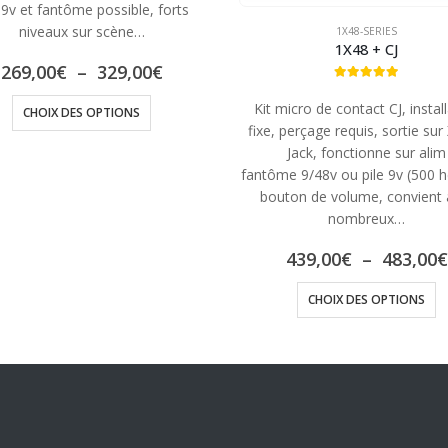
 9v et fantôme possible, forts
niveaux sur scène…
1X48-SERIES
1X48 + CJ
Plage
269,00
€
–
329,00
€
de
5.00
out of 5
Ce produit a plusieurs variations. Les options peuvent être choisies sur la page du produit
prix :
Kit micro de contact CJ, instal
CHOIX DES OPTIONS
269,00€
fixe, perçage requis, sortie sur
à
Jack, fonctionne sur alim
329,00€
fantôme 9/48v ou pile 9v (500 h
bouton de volume, convient 
nombreux…
439,00
€
–
483,00
€
Ce produit a plusieurs va
CHOIX DES OPTIONS