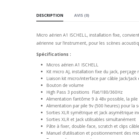
DESCRIPTION
AVIS (0)
Micro aérien A1 ISCHELL, installation fixe, convie
aérienne sur l’instrument, pour les scènes acoust
Spécifications :
Micros aérien A1 ISCHELL
Kit micro AJ, installation fixe du jack, perçage 
Liaison kit micro/interface par câble Jack/Jack
Bouton de volume
High Pass 3 positions Flat/180/360Hz
Alimentation fantôme 9 à 48v possible, la pile
Alimentation par pile 9v (500 heures) pour la s
Sorties XLR symétrique et Jack asymétrique i
Sorties XLR et Jack utilisables simultanément
Pâte à fixer, double-face, scratch et clips câbl
Manuel d’utilisation et positionnement des mi