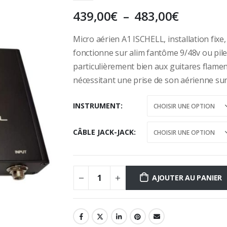
Plage
439,00
€
–
483,00
€
de
prix :
Micro aérien A1 ISCHELL, installation fixe,
439,00€
fonctionne sur alim fantôme 9/48v ou pile
à
particulièrement bien aux guitares flamen
483,00€
nécessitant une prise de son aérienne sur
INSTRUMENT
CÂBLE JACK-JACK
AJOUTER AU PANIER