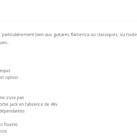
nt particulièrement bien aux guitares flamenca ou classiques, ou tout
iques…
requis
 en option
 ne s’use pas
ortie Jack en l’absence de 48v
ndépendantes
es fournis
cros