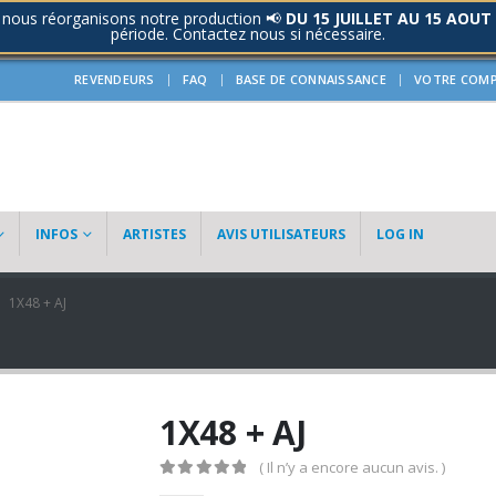
 nous réorganisons notre production 📢
DU 15 JUILLET AU 15 AOUT
période. Contactez nous si nécessaire.
REVENDEURS
FAQ
BASE DE CONNAISSANCE
VOTRE COM
INFOS
ARTISTES
AVIS UTILISATEURS
LOG IN
1X48 + AJ
1X48 + AJ
( Il n’y a encore aucun avis. )
0
out of 5