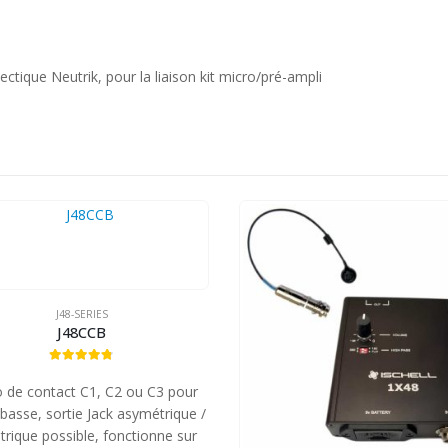
tique Neutrik, pour la liaison kit micro/pré-ampli
J48-SERIES
J48CCB
4.71
out of 5
 de contact C1, C2 ou C3 pour
basse, sortie Jack asymétrique /
rique possible, fonctionne sur