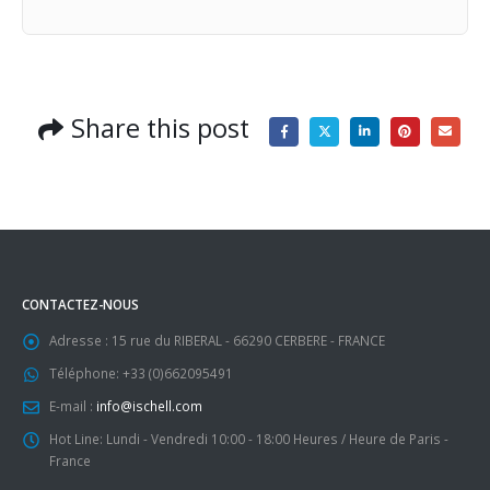
Share this post
CONTACTEZ-NOUS
Adresse :
15 rue du RIBERAL - 66290 CERBERE - FRANCE
Téléphone:
+33 (0)662095491
E-mail :
info@ischell.com
Hot Line:
Lundi - Vendredi 10:00 - 18:00 Heures / Heure de Paris -
France