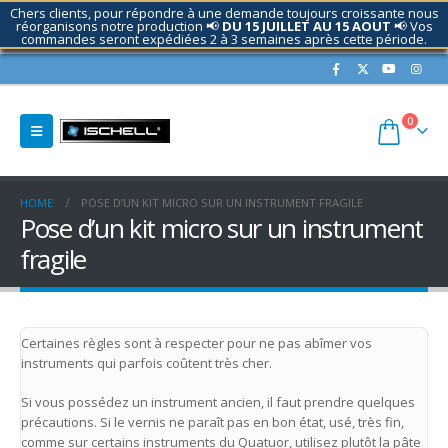
Chers clients, pour répondre à une demande toujours croissante nous
réorganisons notre production 📢
DU 15 JUILLET AU 15 AOUT
📢 Vos
commandes seront expédiées 2 à 3 semaines après cette période.
Contactez nous si nécessaire.
0
HOME
POSE D’UN KIT MICRO SUR UN INSTRUMENT FRAGILE
Pose d’un kit micro sur un instrument
fragile
Certaines règles sont à respecter pour ne pas abîmer vos
instruments qui parfois coûtent très cher.
Si vous possédez un instrument ancien, il faut prendre quelques
précautions. Si le vernis ne paraît pas en bon état, usé, très fin,
comme sur certains instruments du Quatuor, utilisez plutôt la pâte