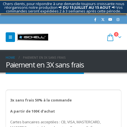
Chers clients, pour répondre à une demande toujours croissante nous
réorganisons notre production 📢
DU 15 JUILLET AU 15 AOUT
📢 Vos
commandes seront expédiées 2 à 3 semaines après cette période.
Contactez nous si nécessaire.
0
HOME
PAIEMENT EN 3X SANS FRAIS
Paiement en 3X sans frais
3x sans frais 50% à la commande
A partir de 100€ d’achat
Cartes bancaires acceptées : CB, VISA, MASTERCARD,