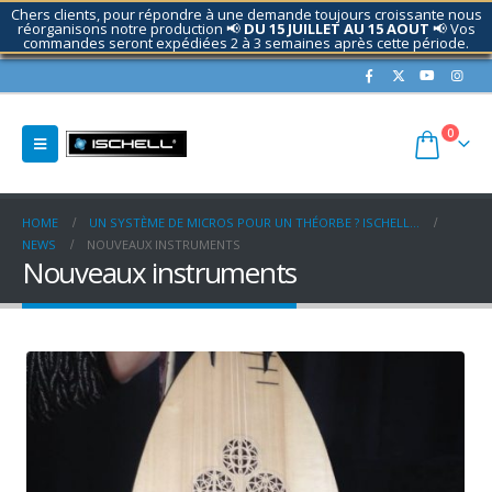
Chers clients, pour répondre à une demande toujours croissante nous
réorganisons notre production 📢
DU 15 JUILLET AU 15 AOUT
📢 Vos
commandes seront expédiées 2 à 3 semaines après cette période.
Contactez nous si nécessaire.
0
HOME
UN SYSTÈME DE MICROS POUR UN THÉORBE ? ISCHELL…
NEWS
NOUVEAUX INSTRUMENTS
Nouveaux instruments