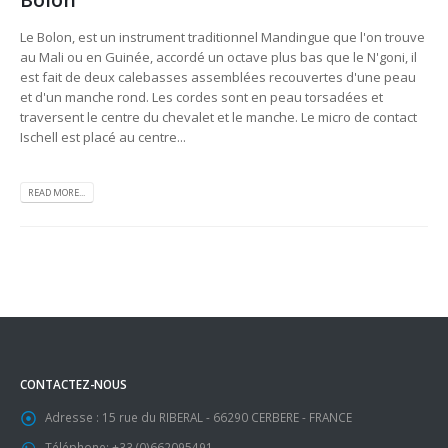
Le Bolon, est un instrument traditionnel Mandingue que l'on trouve
au Mali ou en Guinée, accordé un octave plus bas que le N'goni, il
est fait de deux calebasses assemblées recouvertes d'une peau
et d'un manche rond. Les cordes sont en peau torsadées et
traversent le centre du chevalet et le manche. Le micro de contact
Ischell est placé au centre...
READ MORE...
CONTACTEZ-NOUS
Adresse :
15 rue du RIBERAL - 66290 CERBERE - FRANCE
Téléphone:
+33 (0)662095491