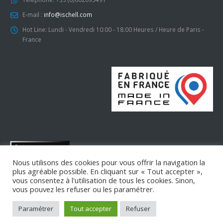
E-mail :
info@ischell.com
Hot Line:
Lundi - Vendredi 10:00 - 18:00 Heures / Heure de Paris -
France
Nous utilisons des cookies pour vous offrir la navigation la
© ISCHELL Copyright 2007 - 2025. All Rights Reserved.
plus agréable possible. En cliquant sur « Tout accepter »,
vous consentez à l'utilisation de tous les cookies. Sinon,
SUIVEZ-NOUS
vous pouvez les refuser ou les paramétrer.
Paramétrer
Tout accepter
Refuser